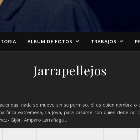
CTORIA
ÁLBUM DE FOTOS
TRABAJOS
P
Jarrapellejos
endas, nada se mueve sin su permiso, él es quien nombra o des
una finca extremeña, La Joya, para casarse con quien debe no 
chez- Gijón, Amparo Larrañaga…